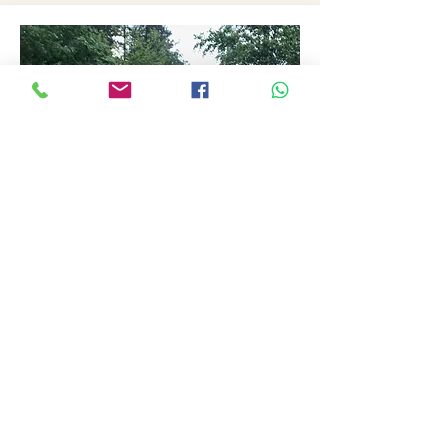
DOGJOG
Kom lekker met jouw hond Dog-joggen in groep.
Onder begeleiding gaan we samen lekker lopen in
het bos.
Deze les duurt ongeveer een uur en bestaat uit een
warming up, de DogJog zelf en een cooldown. We