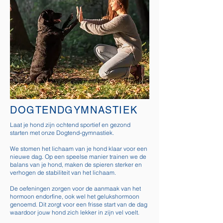
DOGTENDGYMNASTIEK
Laat je hond zijn ochtend sportief en gezond
starten met onze Dogtend-gymnastiek.
We stomen het lichaam van je hond klaar voor een
nieuwe dag. Op een speelse manier trainen we de
balans van je hond, maken de spieren sterker en
verhogen de stabiliteit van het lichaam.
De oefeningen zorgen voor de aanmaak van het
hormoon endorfine, ook wel het gelukshormoon
genoemd. Dit zorgt voor een frisse start van de dag
waardoor jouw hond zich lekker in zijn vel voelt.