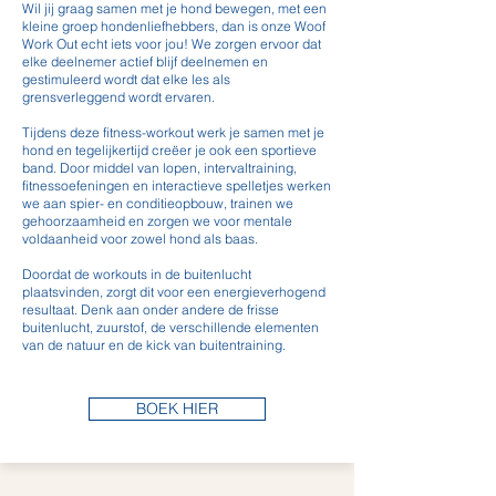
Wil jij graag samen met je hond bewegen, met een
kleine groep hondenliefhebbers, dan is onze Woof
Work Out echt iets voor jou!
We zorgen ervoor dat
elke deelnemer actief blijf deelnemen en
gestimuleerd wordt dat elke les als
grensverleggend wordt ervaren.
Tijdens deze fitness-workout werk je samen met je
hond en tegelijkertijd creëer je ook een sportieve
band. Door middel van lopen, intervaltraining,
fitnessoefeningen en interactieve spelletjes werken
we aan spier- en conditieopbouw, trainen we
gehoorzaamheid en zorgen we voor mentale
voldaanheid voor zowel hond als baas.
Doordat de workouts in de buitenlucht
plaatsvinden, zorgt dit voor een energieverhogend
resultaat. Denk aan onder andere de frisse
buitenlucht, zuurstof, de verschillende elementen
van de natuur en de kick van buitentraining.
BOEK HIER