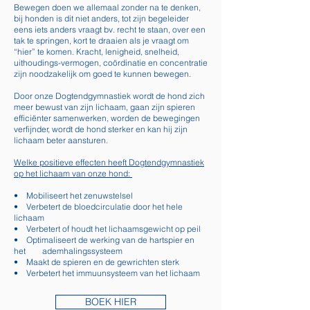
Bewegen doen we allemaal zonder na te denken,
bij honden is dit niet anders, tot zijn begeleider
eens iets anders vraagt bv. recht te staan, over een
tak te springen, kort te draaien als je vraagt om
“hier” te komen. Kracht, lenigheid, snelheid,
uithoudings-vermogen, coördinatie en concentratie
zijn noodzakelijk om goed te kunnen bewegen.
Door onze Dogtendgymnastiek wordt de hond zich
meer bewust van zijn lichaam, gaan zijn spieren
efficiënter samenwerken, worden de bewegingen
verfijnder, wordt de hond sterker en kan hij zijn
lichaam beter aansturen.
Welke positieve effecten heeft Dogtendgymnastiek
op het lichaam van onze hond:
• Mobiliseert het zenuwstelsel
• Verbetert de bloedcirculatie door het hele
lichaam
• Verbetert of houdt het lichaamsgewicht op peil
• Optimaliseert de werking van de hartspier en
het ademhalingssysteem
• Maakt de spieren en de gewrichten sterk
• Verbetert het immuunsysteem van het lichaam
BOEK HIER