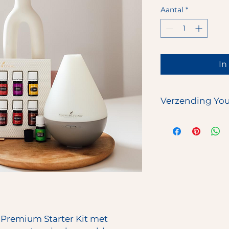
Aantal
*
In
Verzending You
De prijs van deze S
verzending naar j
De Young Living p
Living zelf verzond
verzending t.w.v. 
Premium Starter Kit met