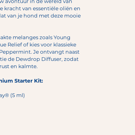
w avontuur in de wereld van
e kracht van essentiële oliën en
 dat van je hond met deze mooie
akte melanges zoals Young
e Relief of kies voor klassieke
 Peppermint. Je ontvangt naast
ctie de Dewdrop Diffuser, zodat
rust en kalmte.
ium Starter Kit:
ay® (5 ml)