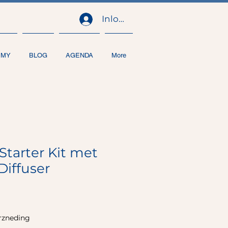
Inloggen
EMY
BLOG
AGENDA
More
tarter Kit met
iffuser
erzneding