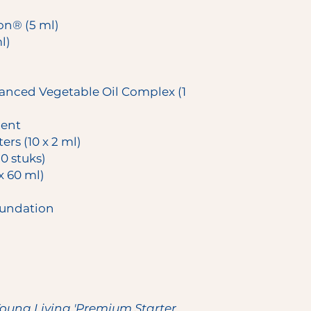
on® (5 ml)
l)
anced Vegetable Oil Complex (1
ment
rs (10 x 2 ml)
0 stuks)
x 60 ml)
oundation
oung Living 'Premium Starter