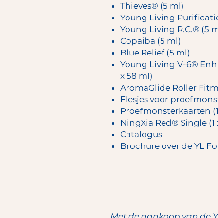
Thieves® (5 ml)
Young Living Purificati
Young Living R.C.® (5 m
Copaiba (5 ml)
Blue Relief (5 ml)
Young Living V-6® Enh
x 58 ml)
AromaGlide Roller Fit
Flesjes voor proefmonste
Proefmonsterkaarten (1
NingXia Red® Single (1 
Catalogus
Brochure over de YL F
Met de aankoop van de Y