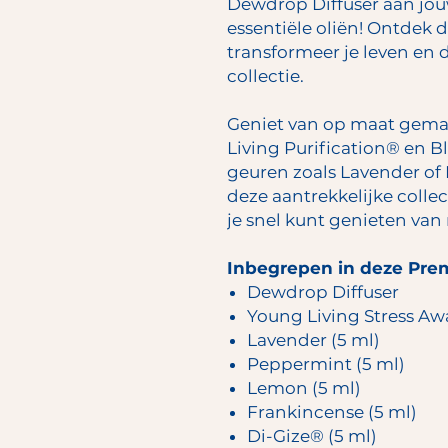
Dewdrop Diffuser aan jou
essentiële oliën! Ontdek d
transformeer je leven en
collectie.
Geniet van op maat gema
Living Purification® en Blu
geuren zoals Lavender of
deze aantrekkelijke colle
je snel kunt genieten van 
Inbegrepen in deze Prem
Dewdrop Diffuser
Young Living Stress Aw
Lavender (5 ml)
Peppermint (5 ml)
Lemon (5 ml)
Frankincense (5 ml)
Di-Gize® (5 ml)