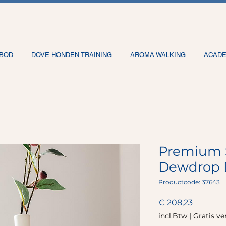
BOD
DOVE HONDEN TRAINING
AROMA WALKING
ACAD
Premium S
Dewdrop D
Productcode: 37643
Prijs
€ 208,23
incl.Btw
|
Gratis v