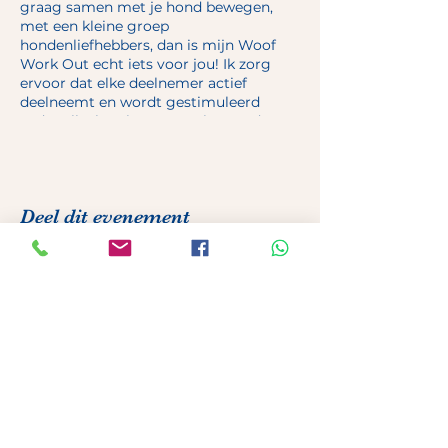
graag samen met je hond bewegen,
met een kleine groep
hondenliefhebbers, dan is mijn Woof
Work Out echt iets voor jou! Ik zorg
ervoor dat elke deelnemer actief
deelneemt en wordt gestimuleerd
zodat elke les als grensverleggend
wordt ervaren.
Tijdens deze fitness-workout werk je
samen met je hond en tegelijkertijd
Deel dit evenement
creëer je ook een sportieve band. Door
middel van lopen, intervaltraining,
fitnessoefeningen en interactieve
spelletjes werken we aan spier- en
conditieopbouw, trainen we het
lichaam en zorgen we voor mentale
voldaanheid voor zowel hond als baas.
Canis Maior
Spendijk 9