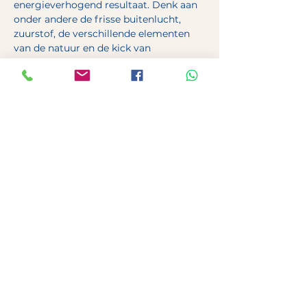
energieverhogend resultaat. Denk aan 
onder andere de frisse buitenlucht, 
zuurstof, de verschillende elementen 
van de natuur en de kick van 
buitentraining.
Deel dit evenement
Canis Maior
Spendijk 9
2250 Olen