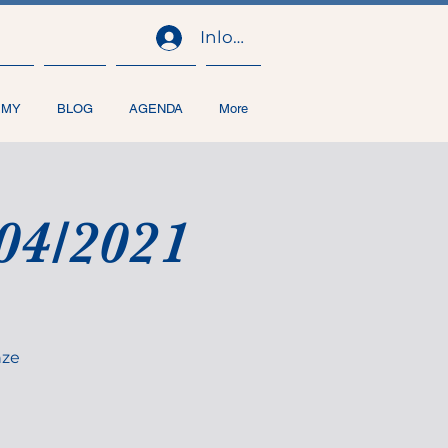
Inloggen
EMY
BLOG
AGENDA
More
04/2021
nze