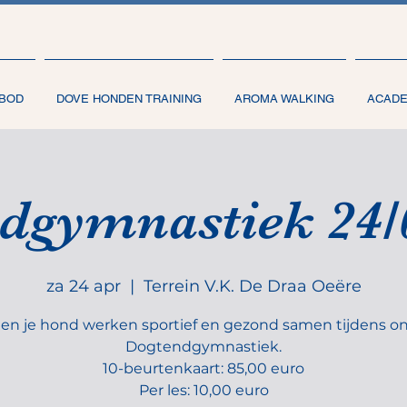
BOD
DOVE HONDEN TRAINING
AROMA WALKING
ACAD
dgymnastiek 24/
za 24 apr
  |  
Terrein V.K. De Draa Oeëre
j en je hond werken sportief en gezond samen tijdens o
Dogtendgymnastiek.
10-beurtenkaart: 85,00 euro
Per les: 10,00 euro