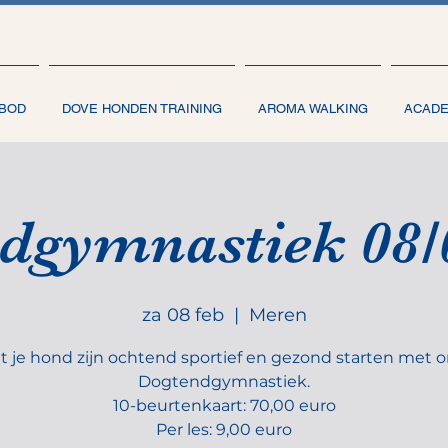
BOD
DOVE HONDEN TRAINING
AROMA WALKING
ACAD
dgymnastiek 08/
za 08 feb
  |  
Meren
t je hond zijn ochtend sportief en gezond starten met 
Dogtendgymnastiek.
10-beurtenkaart: 70,00 euro
Per les: 9,00 euro