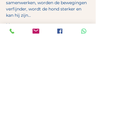
samenwerken, worden de bewegingen 
verfijnder, wordt de hond sterker en 
kan hij zijn…
Meer weergeven
Deel dit evenement
Canis Maior
Spendijk 9
2250 Olen