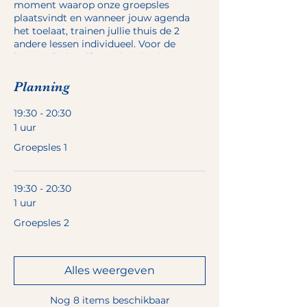
moment waarop onze groepsles
plaatsvindt en wanneer jouw agenda
het toelaat, trainen jullie thuis de 2
andere lessen individueel. Voor de
lessen, die je zelf voor je rekening
neemt, ontvang je van ons wekelijks
een trainingsschema.
Planning
De vaste groepsles duurt +/-1 uur en
19:30 - 20:30
bestaat uit een warming up, de DogJog
1 uur
en een cooldown.
Groepsles 1
We maken gebruik van verschillende
ondergronden. Uiteraard houden we
19:30 - 20:30
rekening met het niveau van al onze
deelnemers. Alle oefeningen worden
1 uur
nauwkeurig uitgelegd zodat je hier
Groepsles 2
thuis verder mee aan de slag kan.
Voorwaarden hond:
Alles weergeven
🐶 minimaal 12 maanden oud.
🐶 kennis van de basiscommando's is
geen must
Nog 8 items beschikbaar