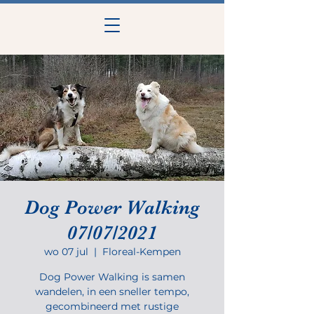
Dog Power Walking
07/07/2021
wo 07 jul
  |  
Floreal-Kempen
Dog Power Walking is samen
wandelen, in een sneller tempo,
gecombineerd met rustige