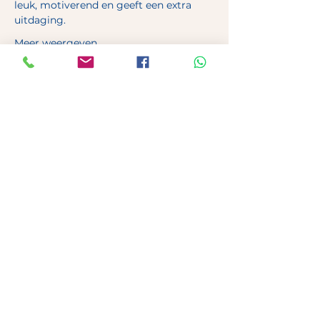
leuk, motiverend en geeft een extra 
uitdaging. 
Meer weergeven
Deel dit evenement
Canis Maior
Spendijk 9
2250 Olen
0468 33 01 32